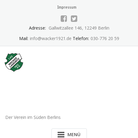
Skip
Impressum
to
content
Adresse:
Gallwitzallee 146, 12249 Berlin
Mail:
info@wacker1921.de
Telefon:
030-776 20 59
1.FC Wacker 1921 Lankwitz
e.V.
Der Verein im Süden Berlins
MENÜ