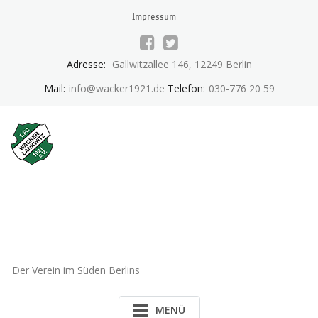
Skip
Impressum
to
content
Adresse:
Gallwitzallee 146, 12249 Berlin
Mail:
info@wacker1921.de
Telefon:
030-776 20 59
1.FC Wacker 1921 Lankwitz
e.V.
Der Verein im Süden Berlins
MENÜ