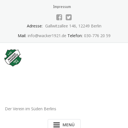
Skip
Impressum
to
content
Adresse:
Gallwitzallee 146, 12249 Berlin
Mail:
info@wacker1921.de
Telefon:
030-776 20 59
1.FC Wacker 1921 Lankwitz
e.V.
Der Verein im Süden Berlins
MENÜ