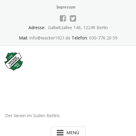
Skip
Impressum
to
content
Adresse:
Gallwitzallee 146, 12249 Berlin
Mail:
info@wacker1921.de
Telefon:
030-776 20 59
1.FC Wacker 1921 Lankwitz
e.V.
Der Verein im Süden Berlins
MENÜ