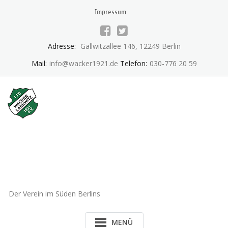
Skip
Impressum
to
content
Adresse:
Gallwitzallee 146, 12249 Berlin
Mail:
info@wacker1921.de
Telefon:
030-776 20 59
1.FC Wacker 1921 Lankwitz
e.V.
Der Verein im Süden Berlins
MENÜ