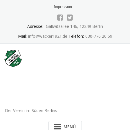
Skip
Impressum
to
content
Adresse:
Gallwitzallee 146, 12249 Berlin
Mail:
info@wacker1921.de
Telefon:
030-776 20 59
1.FC Wacker 1921 Lankwitz
e.V.
Der Verein im Süden Berlins
MENÜ