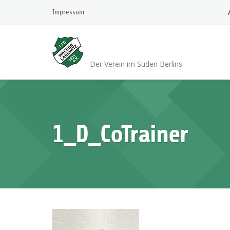
Skip
Impressum
to
content
1.FC Wacker 1921 L
Der Verein im Süden Berlins
1_D_CoTrainer