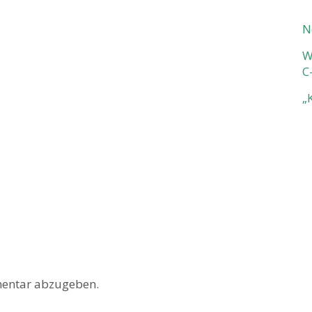
N
W
C
„
entar abzugeben.