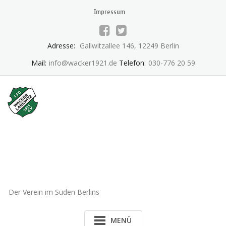
Skip
Impressum
to
content
Adresse:
Gallwitzallee 146, 12249 Berlin
Mail:
info@wacker1921.de
Telefon:
030-776 20 59
1.FC Wacker 1921 Lankwitz
e.V.
Der Verein im Süden Berlins
MENÜ