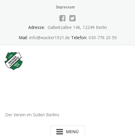
Skip
Impressum
to
content
Adresse:
Gallwitzallee 146, 12249 Berlin
Mail:
info@wacker1921.de
Telefon:
030-776 20 59
1.FC Wacker 1921 Lankwitz
e.V.
Der Verein im Süden Berlins
MENÜ