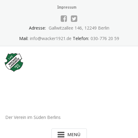
Skip
Impressum
to
content
Adresse:
Gallwitzallee 146, 12249 Berlin
Mail:
info@wacker1921.de
Telefon:
030-776 20 59
1.FC Wacker 1921 Lankwitz
e.V.
Der Verein im Süden Berlins
MENÜ