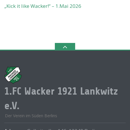
„Kick it like Wacker!“ – 1.Mai 2026
1.FC Wacker 1921 Lankwitz
e.V.
Der Verein im Süden Berlins