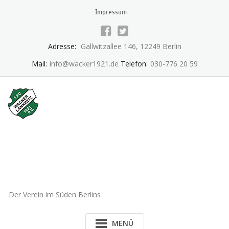
Skip
Impressum
to
content
Adresse:
Gallwitzallee 146, 12249 Berlin
Mail:
info@wacker1921.de
Telefon:
030-776 20 59
1.FC Wacker 1921 Lankwitz
e.V.
Der Verein im Süden Berlins
MENÜ