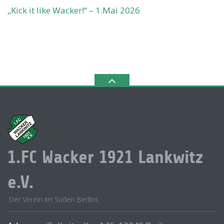
„Kick it like Wacker!“ – 1.Mai 2026
1.FC Wacker 1921 Lankwitz
e.V.
Der Verein im Süden Berlins