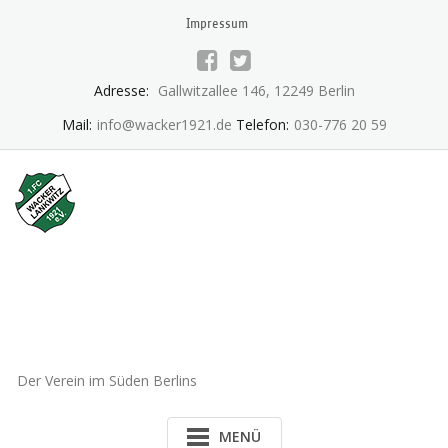
Skip
Impressum
to
content
Adresse:
Gallwitzallee 146, 12249 Berlin
Mail:
info@wacker1921.de
Telefon:
030-776 20 59
1.FC Wacker 1921 Lankwitz
e.V.
Der Verein im Süden Berlins
MENÜ