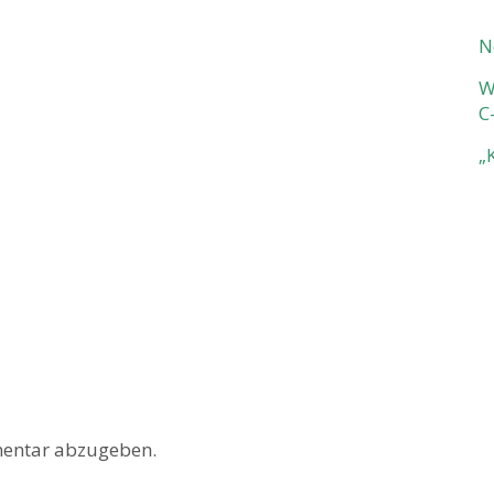
N
W
C
„
entar abzugeben.