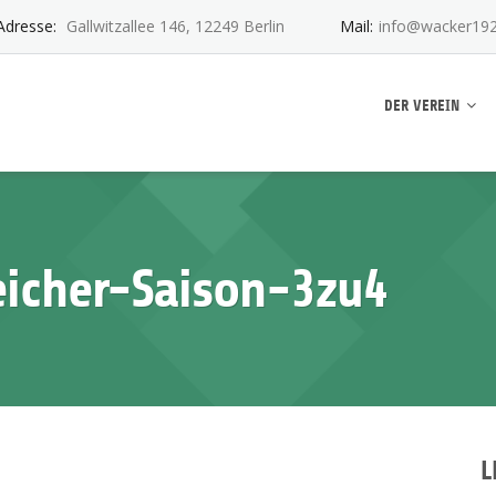
Adresse:
Gallwitzallee 146, 12249 Berlin
Mail:
info@wacker192
ankwitz e.V.
DER VEREIN
eicher-Saison-3zu4
L