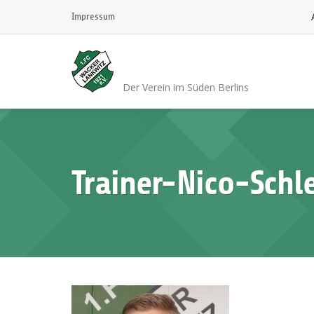
Skip
Impressum
to
content
1.FC Wacker 1921 L
Der Verein im Süden Berlins
Trainer-Nico-Schl