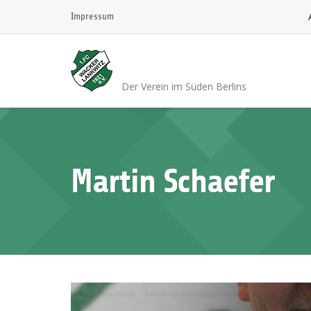
Skip
Impressum
to
content
1.FC Wacker 1921 L
Der Verein im Süden Berlins
Martin Schaefer