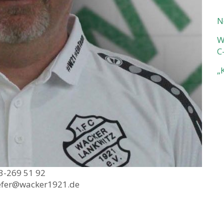
N
W
C
„
3-269 51 92
efer@wacker1921.de