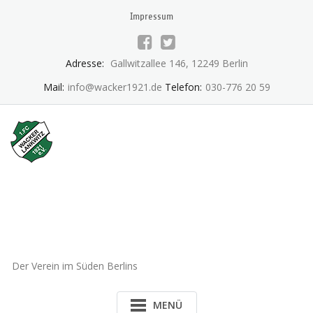
Skip
Impressum
to
content
Adresse:
Gallwitzallee 146, 12249 Berlin
Mail:
info@wacker1921.de
Telefon:
030-776 20 59
1.FC Wacker 1921 Lankwitz
e.V.
Der Verein im Süden Berlins
MENÜ