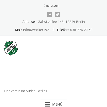
Skip
Impressum
to
content
Adresse:
Gallwitzallee 146, 12249 Berlin
Mail:
info@wacker1921.de
Telefon:
030-776 20 59
1.FC Wacker 1921 Lankwitz
e.V.
Der Verein im Süden Berlins
MENÜ