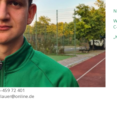
N
W
C
„
-459 72 401
slauer@online.de