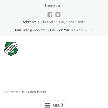
Skip
Impressum
to
content
Adresse:
Gallwitzallee 146, 12249 Berlin
Mail:
info@wacker1921.de
Telefon:
030-776 20 59
1.FC Wacker 1921 Lankwitz
e.V.
Der Verein im Süden Berlins
MENÜ