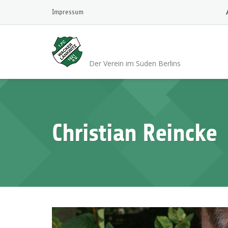
Skip
Impressum
to
content
1.FC Wacker 1921 L
Der Verein im Süden Berlins
Christian Reincke