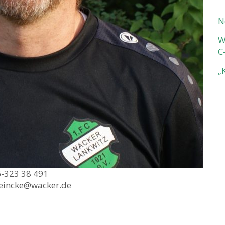
N
W
C
„
-323 38 491
reincke@wacker.de