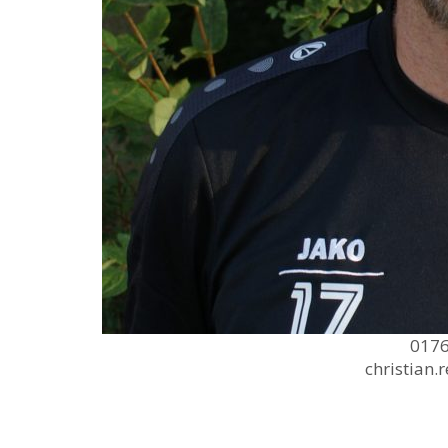
0176
christian.