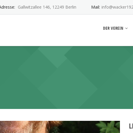
Adresse:
Gallwitzallee 146, 12249 Berlin
Mail:
info@wacker192
ankwitz e.V.
DER VEREIN
L