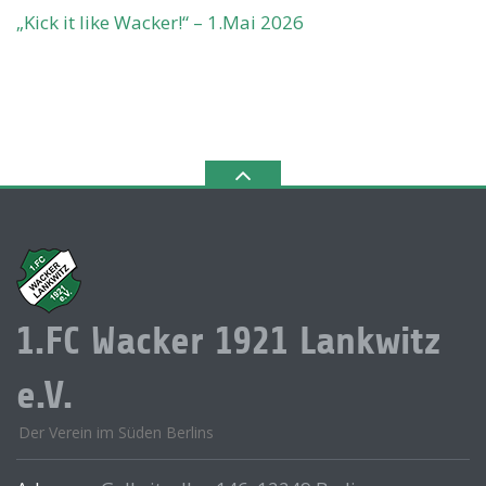
„Kick it like Wacker!“ – 1.Mai 2026
1.FC Wacker 1921 Lankwitz
e.V.
Der Verein im Süden Berlins