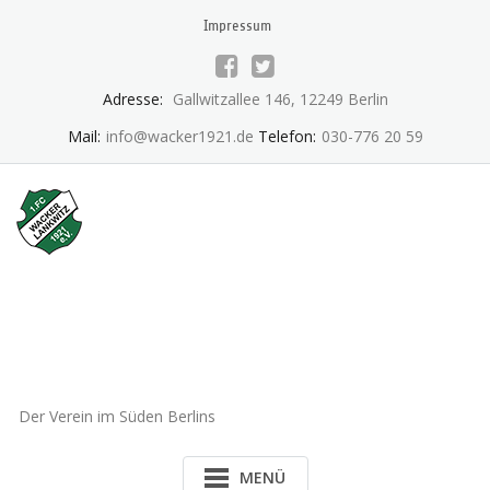
Skip
Impressum
to
content
Adresse:
Gallwitzallee 146, 12249 Berlin
Mail:
info@wacker1921.de
Telefon:
030-776 20 59
1.FC Wacker 1921 Lankwitz
e.V.
Der Verein im Süden Berlins
MENÜ