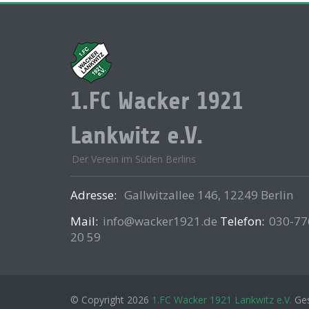
1.FC Wacker 1921
Lankwitz e.V.
Der Verein im Süden Berlins
Adresse:
Gallwitzallee 146, 12249 Berlin
Mail:
info@wacker1921.de
Telefon:
030-77
20 59
© Copyright 2026
1.FC Wacker 1921 Lankwitz e.V.
Ges