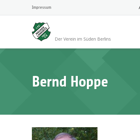
Skip
Impressum
to
content
1.FC Wacker 1921 L
Der Verein im Süden Berlins
Bernd Hoppe