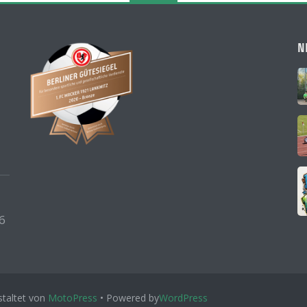
N
6
taltet von
MotoPress
• Powered by
WordPress