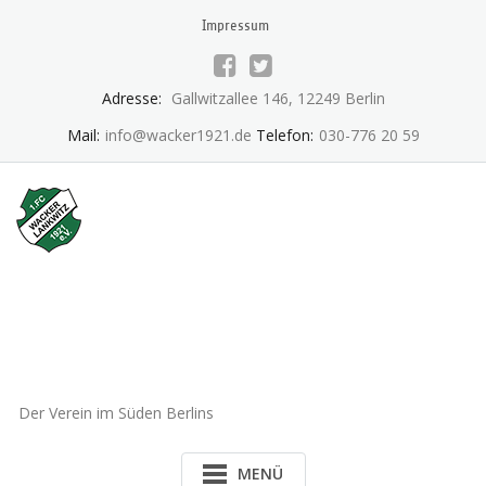
Skip
Impressum
to
content
Adresse:
Gallwitzallee 146, 12249 Berlin
Mail:
info@wacker1921.de
Telefon:
030-776 20 59
1.FC Wacker 1921 Lankwitz
e.V.
Der Verein im Süden Berlins
MENÜ