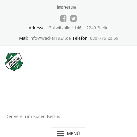
Skip
Impressum
to
content
Adresse:
Gallwitzallee 146, 12249 Berlin
Mail:
info@wacker1921.de
Telefon:
030-776 20 59
1.FC Wacker 1921 Lankwitz
e.V.
Der Verein im Süden Berlins
MENÜ