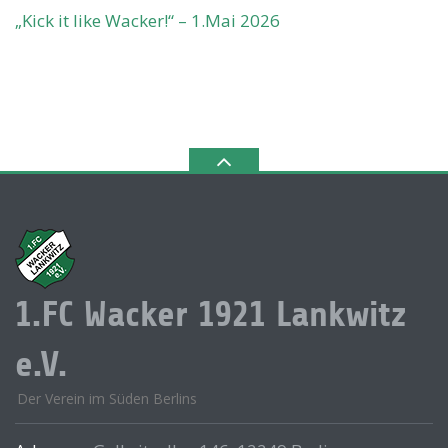
„Kick it like Wacker!“ – 1.Mai 2026
1.FC Wacker 1921 Lankwitz
e.V.
Der Verein im Süden Berlins