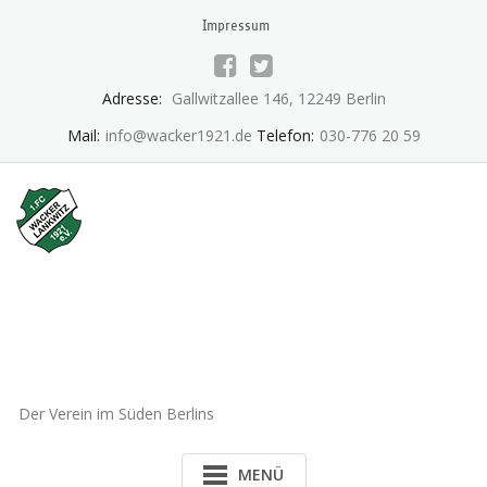
Skip
Impressum
to
content
Adresse:
Gallwitzallee 146, 12249 Berlin
Mail:
info@wacker1921.de
Telefon:
030-776 20 59
1.FC Wacker 1921 Lankwitz
e.V.
Der Verein im Süden Berlins
MENÜ