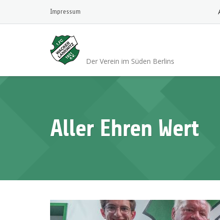
Skip
Impressum
to
content
1.FC Wacker 1921 L
Der Verein im Süden Berlins
Aller Ehren Wert