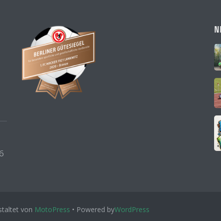
N
6
taltet von
MotoPress
• Powered by
WordPress