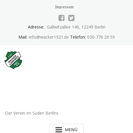
Skip
Impressum
to
content
Adresse:
Gallwitzallee 146, 12249 Berlin
Mail:
info@wacker1921.de
Telefon:
030-776 20 59
1.FC Wacker 1921 Lankwitz
e.V.
Der Verein im Süden Berlins
MENÜ