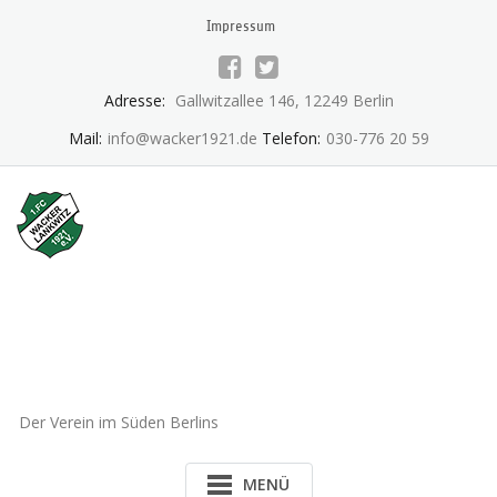
Skip
Impressum
to
content
Adresse:
Gallwitzallee 146, 12249 Berlin
Mail:
info@wacker1921.de
Telefon:
030-776 20 59
1.FC Wacker 1921 Lankwitz
e.V.
Der Verein im Süden Berlins
MENÜ