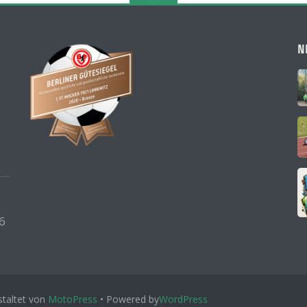
N
6
taltet von
MotoPress
• Powered by
WordPress