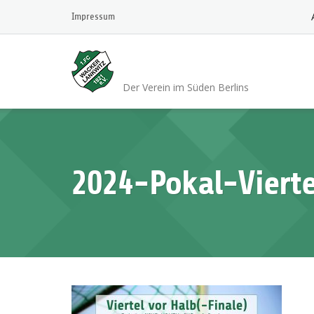
Skip
Impressum
to
content
1.FC Wacker 1921 L
Der Verein im Süden Berlins
2024-Pokal-Viert