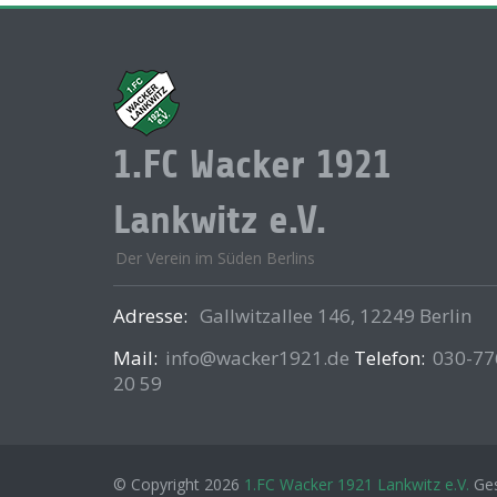
1.FC Wacker 1921
Lankwitz e.V.
Der Verein im Süden Berlins
Adresse:
Gallwitzallee 146, 12249 Berlin
Mail:
info@wacker1921.de
Telefon:
030-77
20 59
© Copyright 2026
1.FC Wacker 1921 Lankwitz e.V.
Ges