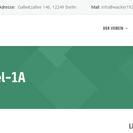
Adresse:
Gallwitzallee 146, 12249 Berlin
Mail:
info@wacker192
ankwitz e.V.
DER VEREIN
el-1A
L