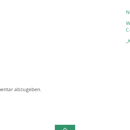
N
W
C
„
entar abzugeben.