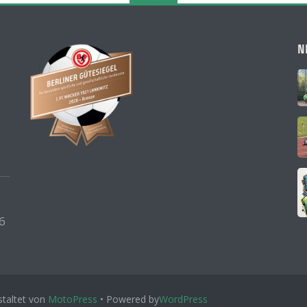
N
6
taltet von
MotoPress
• Powered by
WordPress