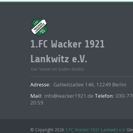
1.FC Wacker 1921
Lankwitz e.V.
Der Verein im Süden Berlins
Adresse:
Gallwitzallee 146, 12249 Berlin
Mail:
info@wacker1921.de
Telefon:
030-77
20 59
© Copyright 2026
1.FC Wacker 1921 Lankwitz e.V.
Ges