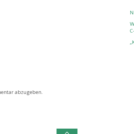
N
W
C
„
entar abzugeben.