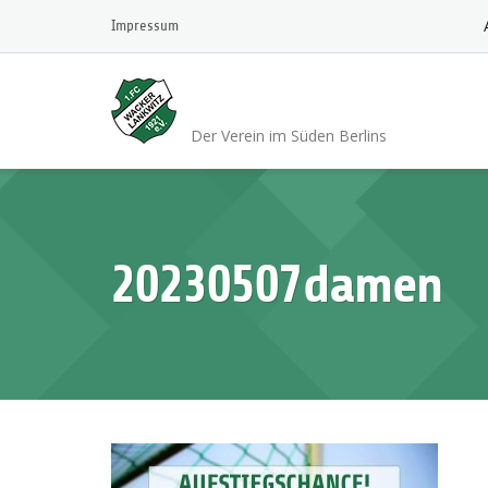
Skip
Impressum
to
content
1.FC Wacker 1921 L
Der Verein im Süden Berlins
20230507damen