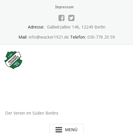
Skip
Impressum
to
content
Adresse:
Gallwitzallee 146, 12249 Berlin
Mail:
info@wacker1921.de
Telefon:
030-776 20 59
1.FC Wacker 1921 Lankwitz
e.V.
Der Verein im Süden Berlins
MENÜ