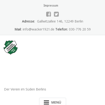
Skip
Impressum
to
content
Adresse:
Gallwitzallee 146, 12249 Berlin
Mail:
info@wacker1921.de
Telefon:
030-776 20 59
1.FC Wacker 1921 Lankwitz
e.V.
Der Verein im Süden Berlins
MENÜ