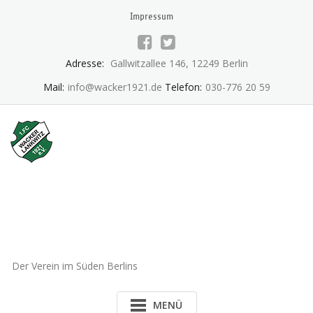
Skip
Impressum
to
content
Adresse:
Gallwitzallee 146, 12249 Berlin
Mail:
info@wacker1921.de
Telefon:
030-776 20 59
1.FC Wacker 1921 Lankwitz
e.V.
Der Verein im Süden Berlins
MENÜ