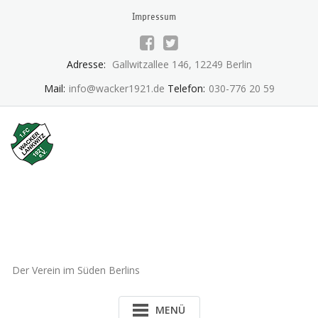
Skip
Impressum
to
content
Adresse:
Gallwitzallee 146, 12249 Berlin
Mail:
info@wacker1921.de
Telefon:
030-776 20 59
1.FC Wacker 1921 Lankwitz
e.V.
Der Verein im Süden Berlins
MENÜ