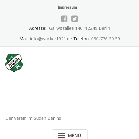
Skip
Impressum
to
content
Adresse:
Gallwitzallee 146, 12249 Berlin
Mail:
info@wacker1921.de
Telefon:
030-776 20 59
1.FC Wacker 1921 Lankwitz
e.V.
Der Verein im Süden Berlins
MENÜ