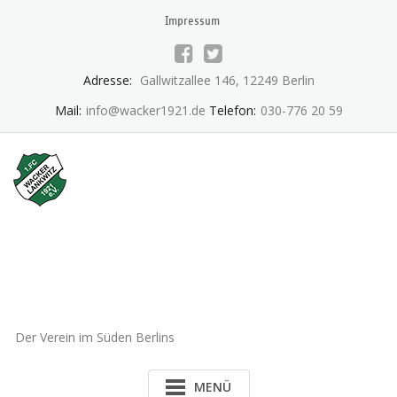
Skip
Impressum
to
content
Adresse:
Gallwitzallee 146, 12249 Berlin
Mail:
info@wacker1921.de
Telefon:
030-776 20 59
1.FC Wacker 1921 Lankwitz
e.V.
Der Verein im Süden Berlins
MENÜ