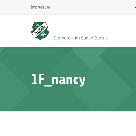
Skip
Impressum
to
content
1.FC Wacker 1921 L
Der Verein im Süden Berlins
1F_nancy