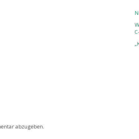
N
W
C
„
entar abzugeben.