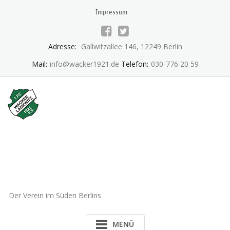
Skip
Impressum
to
content
Adresse:
Gallwitzallee 146, 12249 Berlin
Mail:
info@wacker1921.de
Telefon:
030-776 20 59
1.FC Wacker 1921 Lankwitz
e.V.
Der Verein im Süden Berlins
MENÜ