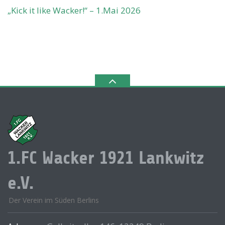
„Kick it like Wacker!“ – 1.Mai 2026
1.FC Wacker 1921 Lankwitz
e.V.
Der Verein im Süden Berlins