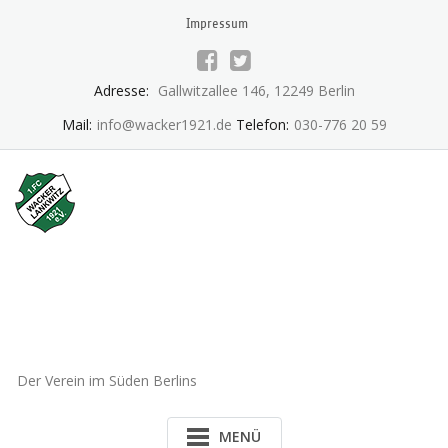
Skip
Impressum
to
content
Adresse:
Gallwitzallee 146, 12249 Berlin
Mail:
info@wacker1921.de
Telefon:
030-776 20 59
1.FC Wacker 1921 Lankwitz
e.V.
Der Verein im Süden Berlins
MENÜ