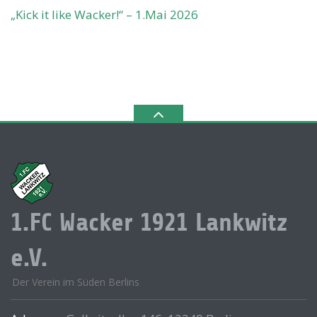
„Kick it like Wacker!“ – 1.Mai 2026
1.FC Wacker 1921 Lankwitz
e.V.
Der Verein im Süden Berlins