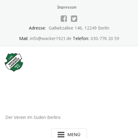
Skip
Impressum
to
content
Adresse:
Gallwitzallee 146, 12249 Berlin
Mail:
info@wacker1921.de
Telefon:
030-776 20 59
1.FC Wacker 1921 Lankwitz
e.V.
Der Verein im Süden Berlins
MENÜ