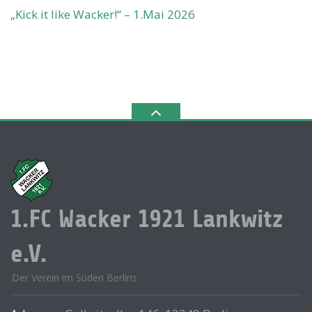
„Kick it like Wacker!“ – 1.Mai 2026
1.FC Wacker 1921 Lankwitz
e.V.
Der Verein im Süden Berlins