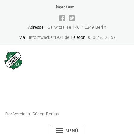
Skip
Impressum
to
content
Adresse:
Gallwitzallee 146, 12249 Berlin
Mail:
info@wacker1921.de
Telefon:
030-776 20 59
1.FC Wacker 1921 Lankwitz
e.V.
Der Verein im Süden Berlins
MENÜ