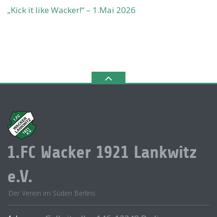
„Kick it like Wacker!“ – 1.Mai 2026
1.FC Wacker 1921 Lankwitz
e.V.
Der Verein im Süden Berlins