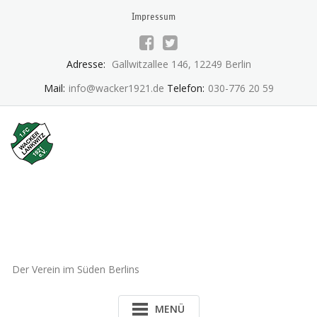
Skip
Impressum
to
content
Adresse:
Gallwitzallee 146, 12249 Berlin
Mail:
info@wacker1921.de
Telefon:
030-776 20 59
1.FC Wacker 1921 Lankwitz
e.V.
Der Verein im Süden Berlins
MENÜ