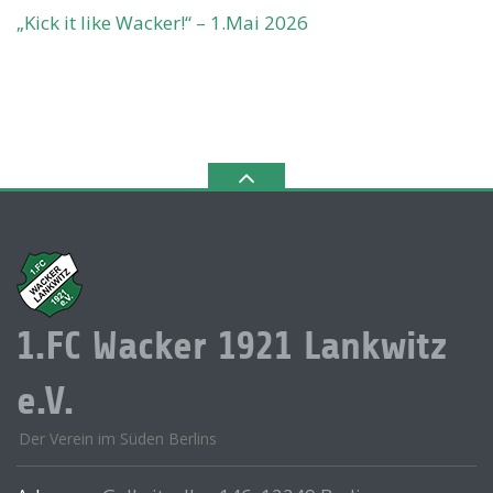
„Kick it like Wacker!“ – 1.Mai 2026
1.FC Wacker 1921 Lankwitz
e.V.
Der Verein im Süden Berlins