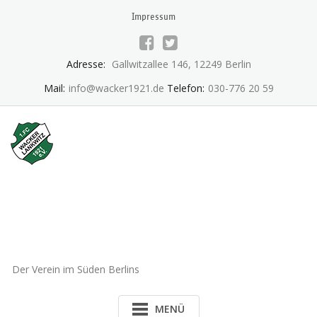
Skip
Impressum
to
content
Adresse:
Gallwitzallee 146, 12249 Berlin
Mail:
info@wacker1921.de
Telefon:
030-776 20 59
1.FC Wacker 1921 Lankwitz
e.V.
Der Verein im Süden Berlins
MENÜ