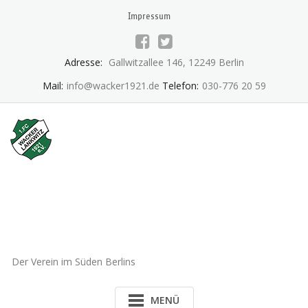
Skip
Impressum
to
content
Adresse:
Gallwitzallee 146, 12249 Berlin
Mail:
info@wacker1921.de
Telefon:
030-776 20 59
1.FC Wacker 1921 Lankwitz
e.V.
Der Verein im Süden Berlins
MENÜ