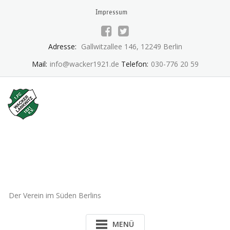
Skip
Impressum
to
content
Adresse:
Gallwitzallee 146, 12249 Berlin
Mail:
info@wacker1921.de
Telefon:
030-776 20 59
1.FC Wacker 1921 Lankwitz
e.V.
Der Verein im Süden Berlins
MENÜ