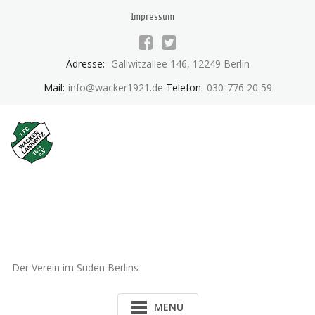
Skip
Impressum
to
content
Adresse:
Gallwitzallee 146, 12249 Berlin
Mail:
info@wacker1921.de
Telefon:
030-776 20 59
1.FC Wacker 1921 Lankwitz
e.V.
Der Verein im Süden Berlins
MENÜ