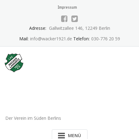
Skip
Impressum
to
content
Adresse:
Gallwitzallee 146, 12249 Berlin
Mail:
info@wacker1921.de
Telefon:
030-776 20 59
1.FC Wacker 1921 Lankwitz
e.V.
Der Verein im Süden Berlins
MENÜ