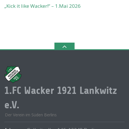
„Kick it like Wacker!“ – 1.Mai 2026
1.FC Wacker 1921 Lankwitz
e.V.
Der Verein im Süden Berlins